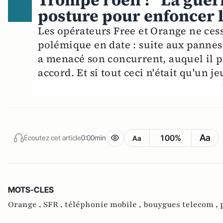
Trompe l’oeil ! “La gue
posture pour enfoncer 
Les opérateurs Free et Orange ne cess
polémique en date : suite aux pannes
a menacé son concurrent, auquel il p
accord. Et si tout ceci n'était qu'un j
Aa
100%
Écoutez cet article
0:00min
Aa
MOTS-CLES
Orange ,
SFR ,
téléphonie mobile ,
bouygues telecom ,