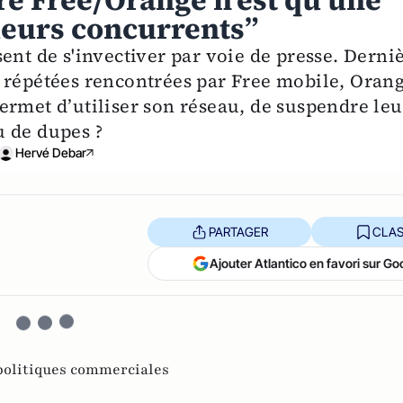
rre Free/Orange n’est qu’une
leurs concurrents”
ent de s'invectiver par voie de presse. Derni
 répétées rencontrées par Free mobile, Oran
ermet d’utiliser son réseau, de suspendre leu
eu de dupes ?
Hervé Debar
PARTAGER
CLAS
Ajouter Atlantico en favori sur Go
politiques commerciales