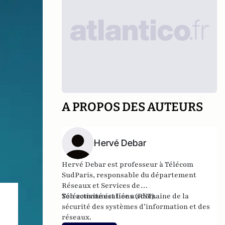
A PROPOS DES AUTEURS
Hervé Debar
Hervé Debar est
professeur à
Télécom
SudParis
, responsable du
département
Réseaux et Services de
Télécommunications
Son activité est liée au domaine de la
(RST).
sécurité des systèmes d’information et des
réseaux.