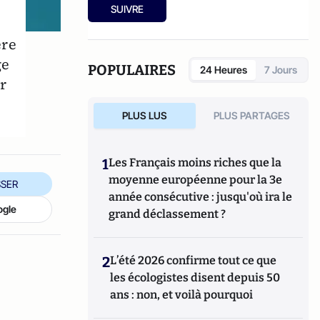
SUIVRE
ère
ge
POPULAIRES
24 Heures
7 Jours
r
PLUS LUS
PLUS PARTAGES
1
Les Français moins riches que la
moyenne européenne pour la 3e
SER
année consécutive : jusqu'où ira le
ogle
grand déclassement ?
2
L’été 2026 confirme tout ce que
les écologistes disent depuis 50
ans : non, et voilà pourquoi