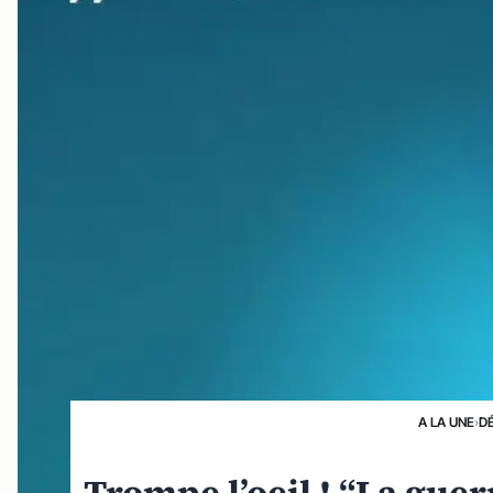
A LA UNE
›
D