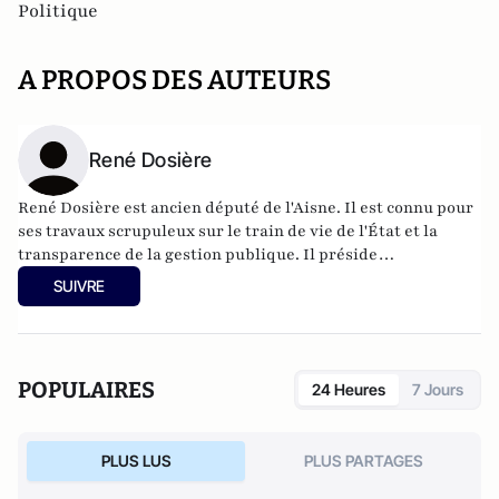
Politique
A PROPOS DES AUTEURS
René Dosière
René Dosière est ancien député de l'Aisne. Il est connu pour
ses travaux scrupuleux sur le train de vie de l'État et la
transparence de la gestion publique. Il préside
l'Observatoire de l'éthique publique qui associe
SUIVRE
universitaires et parlementaires. Il est l'auteur, notamment,
de L'Argent caché de l'Élysée et d'Argent, morale et
politique.
POPULAIRES
24 Heures
7 Jours
PLUS LUS
PLUS PARTAGES