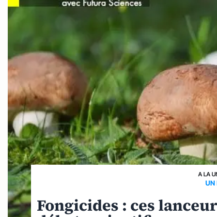
A LA U
UN
Fongicides : ces lanceur