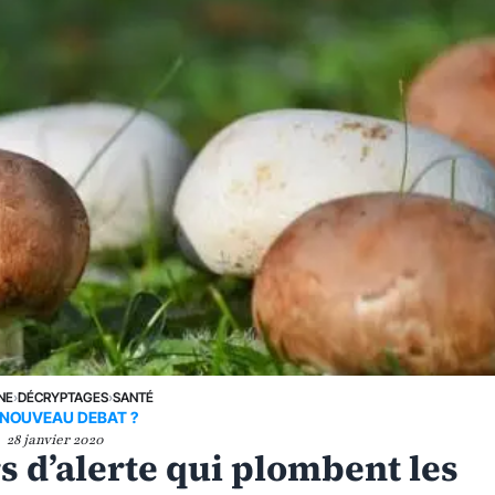
NE
›
DÉCRYPTAGES
›
SANTÉ
 NOUVEAU DEBAT ?
28 janvier 2020
s d’alerte qui plombent les