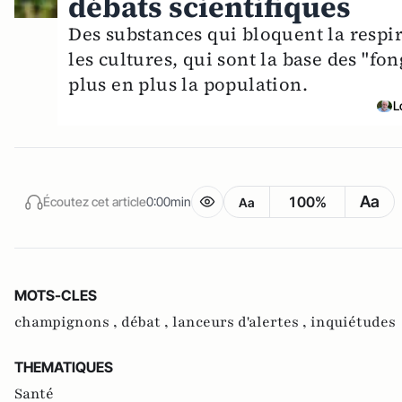
débats scientifiques
Des substances qui bloquent la respi
les cultures, qui sont la base des "fo
plus en plus la population.
L
Aa
100%
Écoutez cet article
0:00min
Aa
MOTS-CLES
champignons ,
débat ,
lanceurs d'alertes ,
inquiétudes
THEMATIQUES
Santé