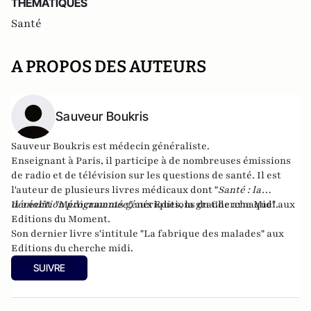
THEMATIQUES
Santé
A PROPOS DES AUTEURS
Sauveur Boukris
Sauveur Boukris est médecin généraliste.
Enseignant à Paris, il participe à de nombreuses émissions
de radio et de télévision sur les questions de santé. Il est
l'auteur de plusieurs livres médicaux dont "
Santé : la
démolition programmée
Il a écrit "
Médicaments génériques, la grande arnaque
",
aux Editions du Cherche Midi.
" aux
Editions du Moment.
Son dernier livre s'intitule "
La fabrique des malades
" aux
Editions du cherche midi.
SUIVRE