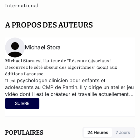
International
A PROPOS DES AUTEURS
Michael Stora
Michael Stora
est l'auteur de "Réseaux (a)sociaux !
Découvrez le côté obscur des algorithmes" (2021) aux
éditions Larousse.
psychologue clinicien pour enfants et
Il est
adolescents au CMP de Pantin. Il
y dirige un atelier jeu
vidéo dont il est le créateur et travaille actuellement
sur un livre concernant les femmes et le virtuel.
SUIVRE
POPULAIRES
24 Heures
7 Jours