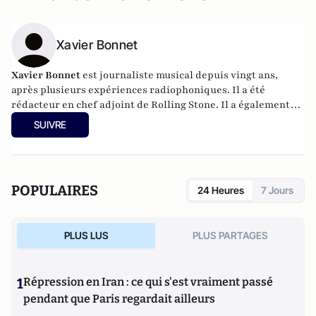
Xavier Bonnet
Xavier Bonnet
est journaliste musical depuis vingt ans,
après plusieurs expériences radiophoniques. Il a été
rédacteur en chef adjoint de Rolling Stone. Il a également
collaboré à de nombreux autres magazines, tant dans la
SUIVRE
musique (Rock & Folk, Hard N' Heavy, World Sound, Hard-
Rock Magazine, Rocksound, Guitar World…) que le sport (F1
Racing, Four Four Two).
POPULAIRES
24 Heures
7 Jours
PLUS LUS
PLUS PARTAGES
1
Répression en Iran : ce qui s'est vraiment passé
pendant que Paris regardait ailleurs