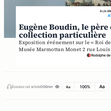
A LA UN
A
Eugène Boudin, le père
collection particulière
Exposition événement sur le « Roi de
Musée Marmottan Monet 2 rue Louis B
Rodolphe de 
Aa
100%
Écoutez cet article
0:00min
Aa