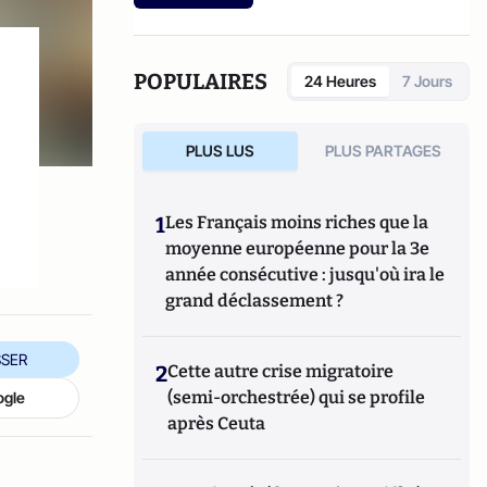
etc.).
POPULAIRES
24 Heures
7 Jours
PLUS LUS
PLUS PARTAGES
1
Les Français moins riches que la
moyenne européenne pour la 3e
année consécutive : jusqu'où ira le
grand déclassement ?
SER
2
Cette autre crise migratoire
(semi-orchestrée) qui se profile
ogle
après Ceuta