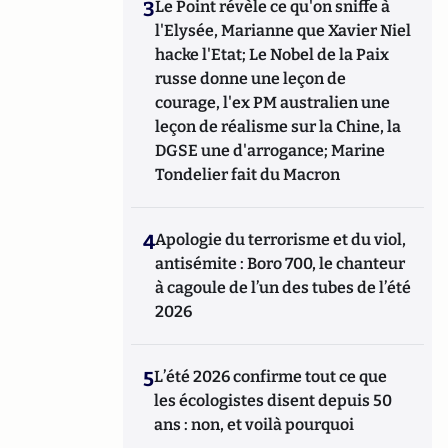
3
Le Point révèle ce qu'on sniffe à
l'Elysée, Marianne que Xavier Niel
hacke l'Etat; Le Nobel de la Paix
russe donne une leçon de
courage, l'ex PM australien une
leçon de réalisme sur la Chine, la
DGSE une d'arrogance; Marine
Tondelier fait du Macron
4
Apologie du terrorisme et du viol,
antisémite : Boro 700, le chanteur
à cagoule de l’un des tubes de l’été
2026
5
L’été 2026 confirme tout ce que
les écologistes disent depuis 50
ans : non, et voilà pourquoi