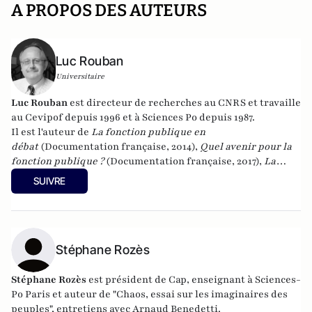
A PROPOS DES AUTEURS
Luc Rouban
Universitaire
Luc Rouban
est directeur de recherches au CNRS et travaille
au Cevipof depuis 1996 et à Sciences Po depuis 1987.
Il est l'auteur de
La fonction publique en
débat
(Documentation française, 2014),
Quel avenir pour la
fonction publique ?
(Documentation française, 2017),
La
démocratie représentative est-elle en crise ?
SUIVRE
(Documentation française, 2018) et
Le paradoxe du
macronisme
(Les Presses de Sciences po, 2018) et
La matière
noire de la démocratie
(Les Presses de Sciences Po, 2019),
"
Quel avenir pour les maires ?
" à la Documentation française
(2020). Il a publié en 2022
Stéphane Rozès
Les raisons de la défiance
aux
Presses de Sciences Po. Il a également publié en 2022
La
vraie victoire du RN
aux Presses de Sciences Po. En 2024, il a
Stéphane Rozès
est président de Cap, enseignant à Sciences-
publié
Les racines sociales de la violence politique
aux
Po Paris et auteur de "Chaos, essai sur les imaginaires des
éditions de l'Aube.
peuples", entretiens avec Arnaud Benedetti.