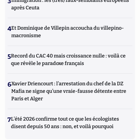
3
Immigration : les (très) faux-semblants européens
après Ceuta
4
Et Dominique de Villepin accoucha du villepino-
macronisme
5
Record du CAC 40 mais croissance nulle : voilà ce
que révèle le paradoxe français
6
Xavier Driencourt : l’arrestation du chef de la DZ
Mafia ne signe qu’une vraie-fausse détente entre
Paris et Alger
7
L’été 2026 confirme tout ce que les écologistes
disent depuis 50 ans : non, et voilà pourquoi