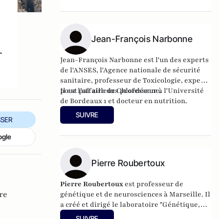
n
Jean-François Narbonne
.
Jean-François Narbonne est l'un des experts
de l'ANSES, l'Agence nationale de sécurité
sanitaire, professeur de Toxicologie, expert
pour l’affaire du Chlordécone.
Il est par ailleurs professeur à l'Université
de Bordeaux 1 et docteur en nutrition.
SUIVRE
SER
ogle
Pierre Roubertoux
Pierre Roubertoux
est professeur de
re
génétique et de neurosciences à Marseille. Il
a créé et dirigé le laboratoire "Génétique,
neurogénétique, comportement" du CNRS et
SUIVRE