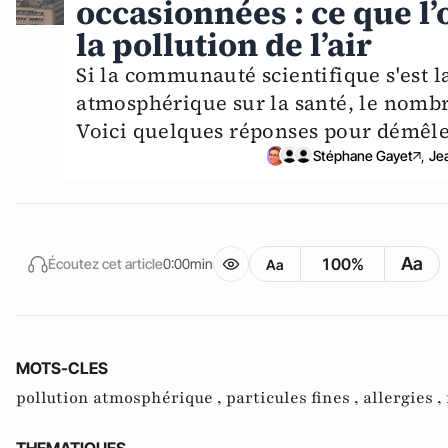
occasionnées : ce que l’
la pollution de l’air
Si la communauté scientifique s'est l
atmosphérique sur la santé, le nombr
Voici quelques réponses pour démêler
Stéphane Gayet
,
Je
Aa
100%
Écoutez cet article
0:00min
Aa
MOTS-CLES
pollution atmosphérique ,
particules fines ,
allergies ,