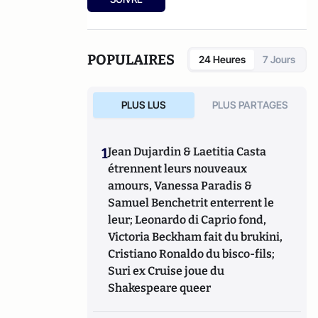
a travaillé au laboratoire "Génomique
fonctionnelle, comportements et
pathologies" du CNRS, à Marseille. Il mène
aujourd'hui ses recherches au sein du
POPULAIRES
24 Heures
7 Jours
laboratoire de génétique médicale de
l'Inserm. Ses travaux sur la découverte de
gènes liés à des comportements lui ont valu
PLUS LUS
PLUS PARTAGES
le prix Theodosius Dobzhansky, aux États-
Unis.
1
Jean Dujardin & Laetitia Casta
étrennent leurs nouveaux
amours, Vanessa Paradis &
Samuel Benchetrit enterrent le
leur; Leonardo di Caprio fond,
Victoria Beckham fait du brukini,
Cristiano Ronaldo du bisco-fils;
Suri ex Cruise joue du
Shakespeare queer