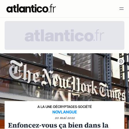
A LA UNE
›
DÉCRYPTAGES
›
SOCIÉTÉ
NOVLANGUE
20 mai 2022
Enfoncez-vous ça bien dans la