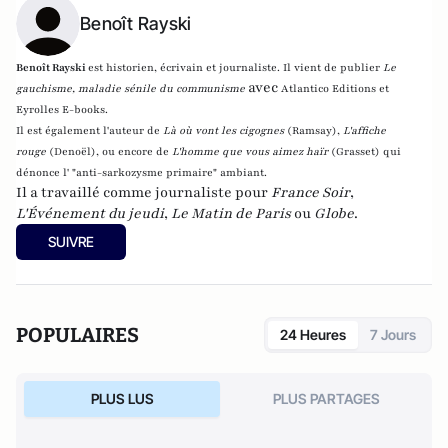
Benoît Rayski
Benoît Rayski
est historien, écrivain et journaliste. Il vient de publier
Le
avec
gauchisme, maladie sénile du communisme
Atlantico Editions et
Eyrolles E-books.
Il est également l'auteur de
Là où vont les cigognes
(Ramsay),
L'affiche
rouge
(Denoël), ou encore de
L'homme que vous aimez haïr
(Grasset)
qui
dénonce l' "anti-sarkozysme primaire" ambiant.
Il a travaillé comme journaliste pour
France Soir
,
L'Événement du jeudi
,
Le Matin de Paris
ou
Globe
.
SUIVRE
POPULAIRES
24 Heures
7 Jours
PLUS LUS
PLUS PARTAGES