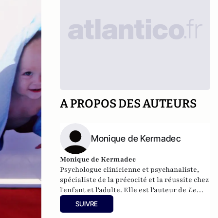
A PROPOS DES AUTEURS
Monique de Kermadec
Monique de Kermadec
Psychologue clinicienne et psychanaliste,
spécialiste de la précocité et la réussite chez
l'enfant et l'adulte. Elle est l'auteur de
Le
petit surdoué de six mois à six ans
et de
Pour
SUIVRE
que mon enfant réussisse
parus chez Albin