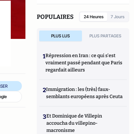
Michel.
POPULAIRES
24 Heures
7 Jours
PLUS LUS
PLUS PARTAGES
1
Répression en Iran : ce qui s'est
vraiment passé pendant que Paris
regardait ailleurs
SER
2
Immigration : les (très) faux-
semblants européens après Ceuta
ogle
3
Et Dominique de Villepin
accoucha du villepino-
macronisme