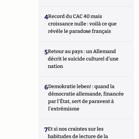
4
Record du CAC 40 mais
croissance nulle : voilà ce que
révèle le paradoxe français
5
Retour au pays : un Allemand
décrit le suicide culturel d’une
nation
6
Demokratie leben! : quand la
démocratie allemande, financée
par l'État, sert de paravent à
l'extrémisme
7
Et si nos craintes sur les
habitudes de lecture de la