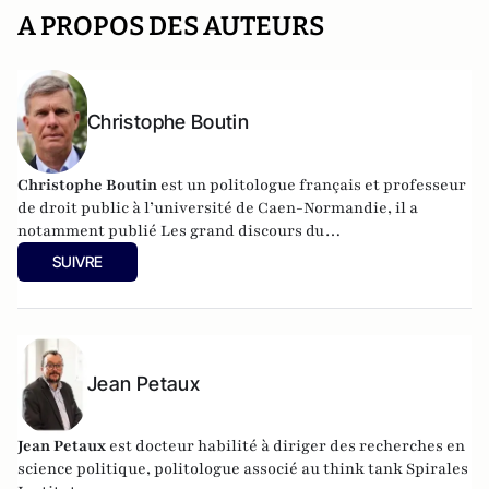
A PROPOS DES AUTEURS
Christophe Boutin
Christophe Boutin
est un politologue français et professeur
de droit public à l’université de Caen-Normandie, il a
notamment publié
Les grand discours du
XXe siècle
(Flammarion 2009) et co-dirigé
Le dictionnaire
SUIVRE
du conservatisme
(Cerf 2017), le
Le dictionnaire des
populismes
(Cerf 2019) et
Le dictionnaire du progressisme
(Seuil 2022). Christophe Boutin est membre de la Fondation
du Pont-Neuf.
Jean Petaux
Jean Petaux
est docteur habilité à diriger des recherches en
science politique, politologue associé au think tank Spirales