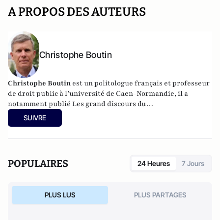
A PROPOS DES AUTEURS
Christophe Boutin
Christophe Boutin
est un politologue français et professeur
de droit public à l’université de Caen-Normandie, il a
notamment publié
Les grand discours du
XXe siècle
(Flammarion 2009) et co-dirigé
Le dictionnaire
SUIVRE
du conservatisme
(Cerf 2017), le
Le dictionnaire des
populismes
(Cerf 2019) et
Le dictionnaire du progressisme
(Seuil 2022). Christophe Boutin est membre de la Fondation
du Pont-Neuf.
POPULAIRES
24 Heures
7 Jours
PLUS LUS
PLUS PARTAGES