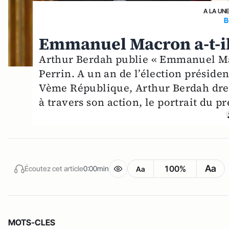
A LA UN
B
Emmanuel Macron a-t-il 
Arthur Berdah publie « Emmanuel Mac
Perrin. A un an de l’élection préside
Vème République, Arthur Berdah dre
à travers son action, le portrait du p
Aa
100%
Écoutez cet article
0:00min
Aa
MOTS-CLES