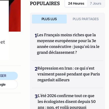
POPULAIRES
24 Heures
7 Jours
PLUS LUS
PLUS PARTAGES
1
Les Français moins riches que la
et
moyenne européenne pour la 3e
année consécutive : jusqu'où ira le
grand déclassement ?
2
Répression en Iran : ce qui s'est
vraiment passé pendant que Paris
SER
regardait ailleurs
ogle
3
L’été 2026 confirme tout ce que
les écologistes disent depuis 50
ans : non, et voilà pourquoi