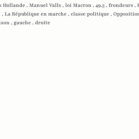
s Hollande ,
Manuel Valls ,
loi Macron ,
49.3 ,
frondeurs ,
 ,
La République en marche ,
classe politique ,
Oppositio
ison ,
gauche ,
droite