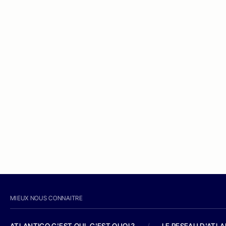
MIEUX NOUS CONNAITRE
ATLANTICO C'EST QUI, C'EST QUOI ?
/
LE RESEAU D'ATL