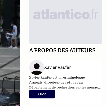
A PROPOS DES AUTEURS
Xavier Raufer
Xavier Raufer est un criminologue
français, directeur des études au
Département de recherches sur les menaces
criminelles contemporaines à l'
Université
SUIVRE
Paris II
, et auteur de nombreux ouvrages sur
le sujet. Dernier en date:
La criminalité