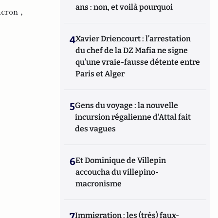
ans : non, et voilà pourquoi
cron ,
4
Xavier Driencourt : l’arrestation
du chef de la DZ Mafia ne signe
qu’une vraie-fausse détente entre
Paris et Alger
5
Gens du voyage : la nouvelle
incursion régalienne d'Attal fait
des vagues
6
Et Dominique de Villepin
accoucha du villepino-
macronisme
7
Immigration : les (très) faux-