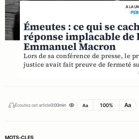
A LA U
PEI
Émeutes : ce qui se cac
réponse implacable de l
Emmanuel Macron
Lors de sa conférence de presse, le p
justice avait fait preuve de fermeté s
Aa
100%
Écoutez cet article
0:00min
Aa
MOTS-CLES