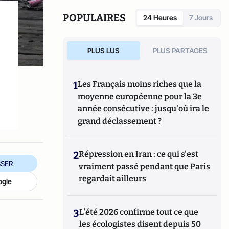
organisée dans le chaos mondial : mafias,
triades, cartels, clans
. Il est directeur
POPULAIRES
24 Heures
7 Jours
d'études, pôle sécurité-défense-
criminologie du Conservatoire National des
Arts et Métiers.
PLUS LUS
PLUS PARTAGES
1
Les Français moins riches que la
moyenne européenne pour la 3e
année consécutive : jusqu'où ira le
grand déclassement ?
2
Répression en Iran : ce qui s'est
SER
vraiment passé pendant que Paris
regardait ailleurs
ogle
3
L’été 2026 confirme tout ce que
les écologistes disent depuis 50