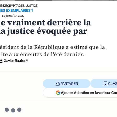
NE
›
DÉCRYPTAGES
›
JUSTICE
NES EXEMPLAIRES ?
22 janvier 2024
he vraiment derrière la
a justice évoquée par
résident de la République a estimé que la
uite aux émeutes de l'été dernier.
Xavier Raufer
PARTAGER
CLAS
Ajouter Atlantico en favori sur Go