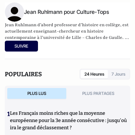
Jean Ruhlmann pour Culture-Tops
Jean Ruhlmann d’abord professeur d’histoire en collège, est
actuellement enseignant-chercheur en histoire
contemporaine à l’université de Lille – Charles de Gaulle. Le
théâtre est une passion qui remonte à sa découverte du
SUIVRE
Festival d’Avignon ; il s’intéresse également aux séries
télévisées. Il est, avec Charles Edouard Aubry, co-animateur
de la rubrique théâtre et membre du Comité Editorial de
Culture-Tops.
POPULAIRES
24 Heures
7 Jours
PLUS LUS
PLUS PARTAGES
1
Les Français moins riches que la moyenne
européenne pour la 3e année consécutive : jusqu'où
ira le grand déclassement ?