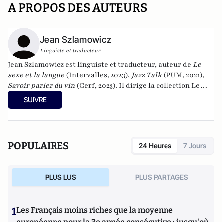
A PROPOS DES AUTEURS
Jean Szlamowicz
Linguiste et traducteur
Jean Szlamowicz est linguiste et traducteur, auteur de
Le
sexe et la langue
(Intervalles, 2023),
Jazz Talk
(PUM, 2021),
Savoir parler du vin
(Cerf, 2023). Il dirige la collection Le
point sur les idées aux éditions Intervalles et a participé à
SUIVRE
l’ouvrage collectif dirigé par Pierre-André Taguieff
LFI,
anatomie d’une perversion
aux éditions David Reinharc
(2026).
POPULAIRES
24 Heures
7 Jours
PLUS LUS
PLUS PARTAGES
1
Les Français moins riches que la moyenne
européenne pour la 3e année consécutive : jusqu'où