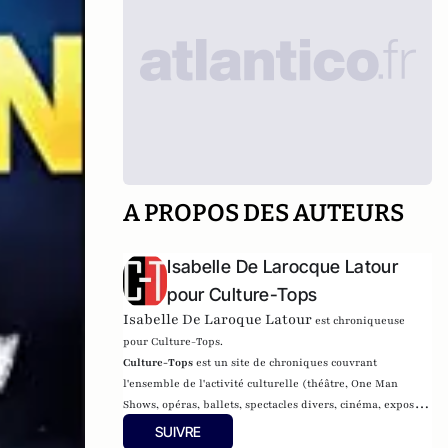
A PROPOS DES AUTEURS
Isabelle De Larocque Latour
pour Culture-Tops
Isabelle De Laroque Latour
est chroniqueuse
pour Culture-Tops.
Culture-Tops
est un site de chroniques couvrant
l'ensemble de l'activité culturelle (théâtre, One Man
Shows, opéras, ballets, spectacles divers, cinéma, expos,
livres, etc.). Culture-Tops a été créé en novembre 2013 par
SUIVRE
Jacques Paugam , journaliste et écrivain, et son fils,