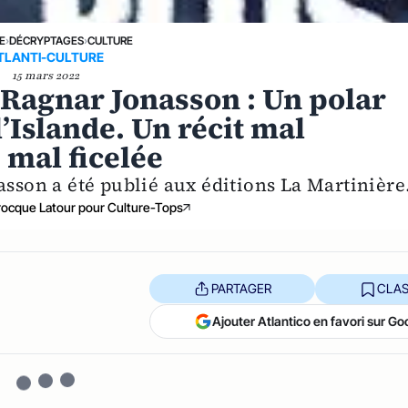
E
›
DÉCRYPTAGES
›
CULTURE
TLANTI-CULTURE
15 mars 2022
 Ragnar Jonasson : Un polar
’Islande. Un récit mal
 mal ficelée
asson a été publié aux éditions La Martinière
arocque Latour pour Culture-Tops
PARTAGER
CLAS
Ajouter Atlantico en favori sur Go