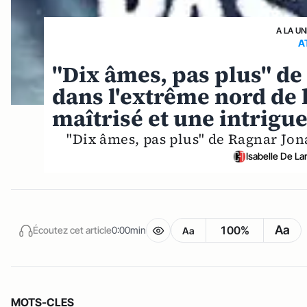
A LA UN
A
"Dix âmes, pas plus" de
dans l'extrême nord de l
maîtrisé et une intrigue
"Dix âmes, pas plus" de Ragnar Jon
Isabelle De L
Aa
100%
Écoutez cet article
0:00min
Aa
MOTS-CLES