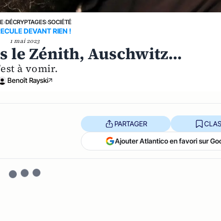
NE
›
DÉCRYPTAGES
›
SOCIÉTÉ
RECULE DEVANT RIEN !
1 mai 2023
 le Zénith, Auschwitz...
’est à vomir.
Benoît Rayski
PARTAGER
CLAS
Ajouter Atlantico en favori sur Go