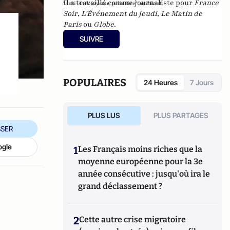
Il a travaillé comme journaliste pour
France
"anti-sarkozysme primaire" ambiant.
Soir
,
L'Événement du jeudi
,
Le Matin de
Paris
ou
Globe
.
SUIVRE
POPULAIRES
24 Heures
7 Jours
PLUS LUS
PLUS PARTAGES
SER
ogle
1
Les Français moins riches que la
moyenne européenne pour la 3e
année consécutive : jusqu'où ira le
grand déclassement ?
2
Cette autre crise migratoire