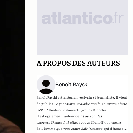
A PROPOS DES AUTEURS
Benoît Rayski
Benoît Rayski
est historien, écrivain et journaliste. Il vient
de publier
Le gauchisme, maladie sénile du communisme
avec
Atlantico Editions et Eyrolles E-books.
Il est également l'auteur de
Là où vont les
cigognes
(Ramsay),
L'affiche rouge
(Denoël), ou encore
de
L'homme que vous aimez haïr
(Grasset)
qui dénonce l'