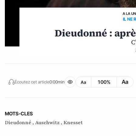
A LA U
IL NE 
Dieudonné : après
C
Aa
100%
Écoutez cet article
0:00min
Aa
MOTS-CLES
Dieudonné ,
Auschwitz ,
Knesset