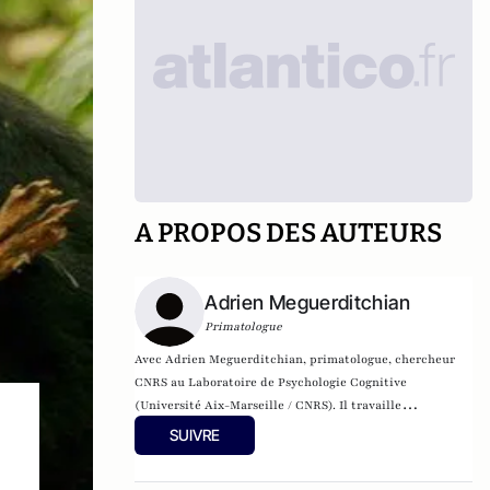
A PROPOS DES AUTEURS
Adrien Meguerditchian
Primatologue
Avec Adrien Meguerditchian, primatologue, chercheur
CNRS au Laboratoire de Psychologie Cognitive
(Université Aix-Marseille / CNRS). Il travaille
particulièrement sur la communication gestuelle des
SUIVRE
primates et les origines du langage.