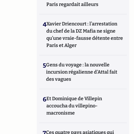
Paris regardait ailleurs
4
Xavier Driencourt : l’arrestation
du chef de la DZ Mafia ne signe
qu’une vraie-fausse détente entre
Paris et Alger
5
Gens du voyage : la nouvelle
incursion régalienne d'Attal fait
des vagues
6
Et Dominique de Villepin
accoucha du villepino-
macronisme
7
Ces quatre pays asiatiques qui