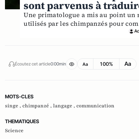
sont parvenus à traduir
Une primatologue a mis au point un r
utilisés par les chimpanzés pour co
Ad
Aa
100%
Écoutez cet article
0:00min
Aa
MOTS-CLES
singe ,
chimpanzé ,
langage ,
communication
THEMATIQUES
Science