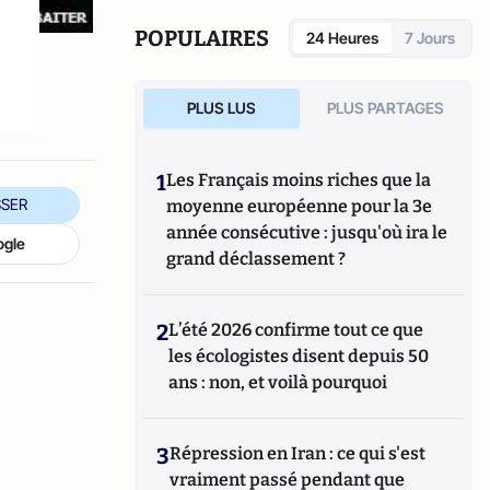
POPULAIRES
24 Heures
7 Jours
PLUS LUS
PLUS PARTAGES
1
Les Français moins riches que la
SER
moyenne européenne pour la 3e
année consécutive : jusqu'où ira le
ogle
grand déclassement ?
2
L’été 2026 confirme tout ce que
les écologistes disent depuis 50
ans : non, et voilà pourquoi
3
Répression en Iran : ce qui s'est
vraiment passé pendant que