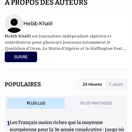
A PROPOS DES AUTEURS
Hebib Khalil
Hebib Khalil
est journaliste indépendant algérien et
contributeur pour plusieurs journaux notamment le
Quotidien d’Oran, Le Matin d’Algérie et le Huffington Post
Maghreb. Ingénieur Géochimiste de formation, ses intérêts
SUIVRE
se sont portés ultérieurement sur le journalisme po
POPULAIRES
24 Heures
7 Jours
PLUS LUS
PLUS PARTAGES
1
Les Français moins riches que la moyenne
européenne pour la 3e année consécutive : jusqu'où