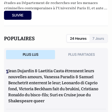
études au Département de recherches sur les menaces
criminelles contemporaines à l'
Université Paris II
, et auteur
de nombreux ouvrages sur le sujet. Dernier en date:
La
SUIVRE
criminalité organisée dans le chaos mondial : mafias,
triades, cartels, clans
. Il est directeur d'études, pôle
sécurité-défense-criminologie du Conservatoire National
des Arts et Métiers.
POPULAIRES
24 Heures
7 Jours
PLUS LUS
PLUS PARTAGES
1
Jean Dujardin & Laetitia Casta étrennent leurs
nouvelles amours, Vanessa Paradis & Samuel
Benchetrit enterrent le leur; Leonardo di Caprio
fond, Victoria Beckham fait du brukini, Cristiano
Ronaldo du bisco-fils; Suri ex Cruise joue du
Shakespeare queer