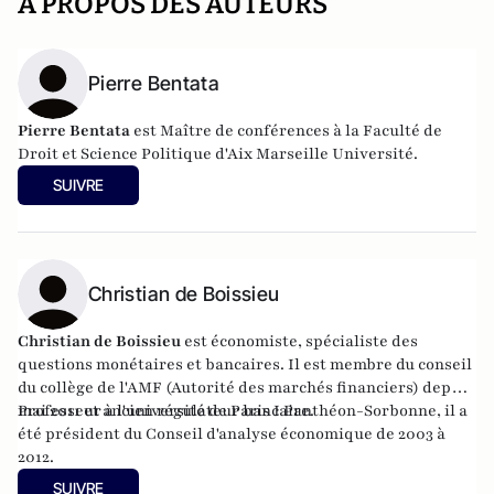
A PROPOS DES AUTEURS
Pierre Bentata
Pierre Bentata
est Maître de conférences à la Faculté de
Droit et Science Politique d'Aix Marseille Université.
SUIVRE
Christian de Boissieu
Christian de Boissieu
est économiste, spécialiste des
questions monétaires et bancaires. Il est membre du conseil
du collège de l'AMF (Autorité des marchés financiers) depuis
mai 2011 et ancien régulateur bancaire.
Professeur à l'université de Paris I Panthéon-Sorbonne, il a
été président du Conseil d'analyse économique de 2003 à
2012.
SUIVRE