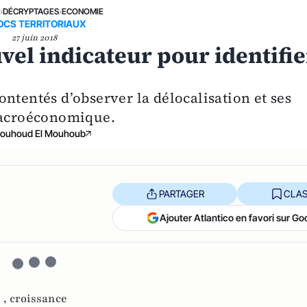
E
›
DÉCRYPTAGES
›
ECONOMIE
OCS TERRITORIAUX
27 juin 2018
vel indicateur pour identifie
ntentés d’observer la délocalisation et ses
 macroéconomique.
ouhoud El Mouhoub
PARTAGER
CLAS
Ajouter Atlantico en favori sur Go
 ,
croissance