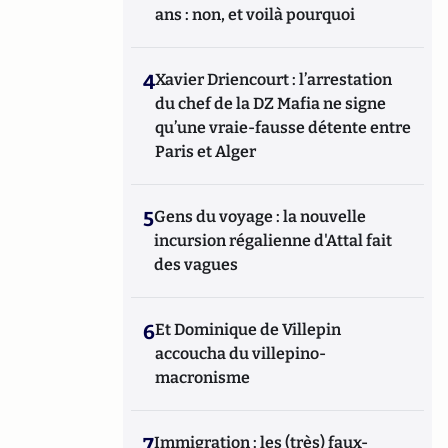
ans : non, et voilà pourquoi
4
Xavier Driencourt : l’arrestation
du chef de la DZ Mafia ne signe
qu’une vraie-fausse détente entre
Paris et Alger
5
Gens du voyage : la nouvelle
incursion régalienne d'Attal fait
des vagues
6
Et Dominique de Villepin
accoucha du villepino-
macronisme
7
Immigration : les (très) faux-