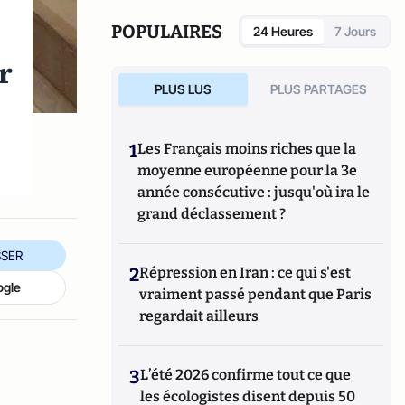
POPULAIRES
24 Heures
7 Jours
r
PLUS LUS
PLUS PARTAGES
1
Les Français moins riches que la
moyenne européenne pour la 3e
année consécutive : jusqu'où ira le
grand déclassement ?
SER
2
Répression en Iran : ce qui s'est
ogle
vraiment passé pendant que Paris
regardait ailleurs
3
L’été 2026 confirme tout ce que
les écologistes disent depuis 50