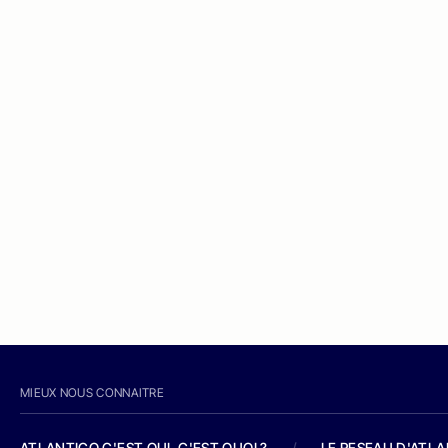
MIEUX NOUS CONNAITRE
ATLANTICO C'EST QUI, C'EST QUOI ?
/
LE RESEAU D'ATL