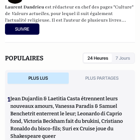
Laurent Dandrieu
est rédacteur en chef des pages "Culture"
de
Valeurs actuelles
, pour lequel il suit également
l'actualité religieuse. Il est l'auteur de plusieurs livres
dont
Woody Allen, portrait d'un antimoderne
(CNRS
SUIVRE
Éditions),
Dictionnaire passionné du cinéma
(Éditions de
l'Homme nouveau) et
La Compagnie des anges. Petite vie de
Fra Angelico
(Éditions du Cerf).
POPULAIRES
24 Heures
7 Jours
PLUS LUS
PLUS PARTAGES
1
Jean Dujardin & Laetitia Casta étrennent leurs
nouveaux amours, Vanessa Paradis & Samuel
Benchetrit enterrent le leur; Leonardo di Caprio
fond, Victoria Beckham fait du brukini, Cristiano
Ronaldo du bisco-fils; Suri ex Cruise joue du
Shakespeare queer