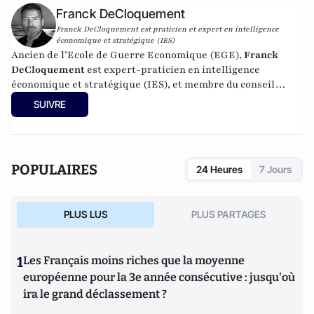
Franck DeCloquement
Franck DeCloquement est praticien et expert en intelligence
économique et stratégique (IES)
Ancien de l’Ecole de Guerre Economique (EGE),
Franck
DeCloquement
est expert-praticien en intelligence
économique et stratégique (IES), et membre du conseil
scientifique de l’Institut d’Études de Géopolitique
SUIVRE
Appliquée - EGA. Il intervient comme conseil en appui aux
directions d'entreprises implantées en France et à
l'international, dans des environnements concurrentiels et
complexes. Membre du CEPS, de la CyberTaskforce et du
POPULAIRES
24 Heures
7 Jours
Cercle K2, il est aussi spécialiste des problématiques ayant
trait à l'impact des nouvelles technologies et du cyber, sur
les écosystèmes économique et sociaux. Mais également, sur
PLUS LUS
PLUS PARTAGES
la prégnance des conflits géoéconomiques et des ingérences
extérieures déstabilisantes sur les Etats européens.
Professeur à l'IRIS (l’Institut de Relations Internationales
1
Les Français moins riches que la moyenne
et Stratégiques), il y enseigne l'intelligence économique, les
stratégies d’influence, ainsi que l'impact des ingérences
européenne pour la 3e année consécutive : jusqu'où
malveillantes et des actions d’espionnage dans la sphère
ira le grand déclassement ?
économique. Il enseigne également à l'IHEMI (L'institut des