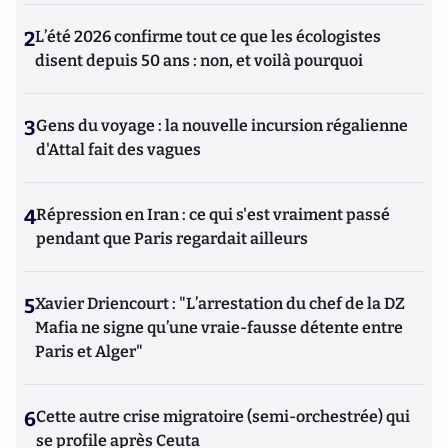
Hautes Etudes du Ministère de l'Intérieur) et à l'IHEDN
(Institut des Hautes Etudes de la Défense Nationale), les
2
L’été 2026 confirme tout ce que les écologistes
actions d'influence et de contre-ingérence, les stratégies
disent depuis 50 ans : non, et voilà pourquoi
d'attaques subversives adverses contre les entreprises, au
sein des prestigieux cycles de formation en Intelligence
Stratégique de ces deux instituts. Il a également enseigné la
3
Gens du voyage : la nouvelle incursion régalienne
Géopolitique des Médias et de l'internet à l’IFP (Institut
d'Attal fait des vagues
Française de Presse) de l’université Paris 2 Panthéon-Assas,
pour le Master recherche « Médias et Mondialisation ».
Franck DeCloquement est le coauteur du « Petit traité
4
Répression en Iran : ce qui s'est vraiment passé
d’attaques subversives contre les entreprises - Théorie et
pendant que Paris regardait ailleurs
pratique de la contre ingérence économique », paru chez
CHIRON. Egalement l'auteur du chapitre cinq sur « la
protection de l'information en ligne » du « Manuel
d'intelligence économique » paru en 2020 aux Presses
5
Xavier Driencourt : "L’arrestation du chef de la DZ
Universitaires de France (PUF).
Mafia ne signe qu’une vraie-fausse détente entre
Paris et Alger"
6
Cette autre crise migratoire (semi-orchestrée) qui
se profile après Ceuta