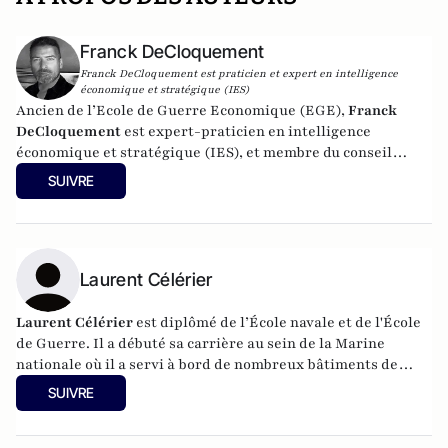
Franck DeCloquement
Franck DeCloquement est praticien et expert en intelligence
économique et stratégique (IES)
Ancien de l’Ecole de Guerre Economique (EGE),
Franck
DeCloquement
est expert-praticien en intelligence
économique et stratégique (IES), et membre du conseil
scientifique de l’Institut d’Études de Géopolitique
SUIVRE
Appliquée - EGA. Il intervient comme conseil en appui aux
directions d'entreprises implantées en France et à
l'international, dans des environnements concurrentiels et
complexes. Membre du CEPS, de la CyberTaskforce et du
Cercle K2, il est aussi spécialiste des problématiques ayant
Laurent Célérier
trait à l'impact des nouvelles technologies et du cyber, sur
les écosystèmes économique et sociaux. Mais également, sur
Laurent Célérier
est diplômé de l’École navale et de l'École
la prégnance des conflits géoéconomiques et des ingérences
de Guerre. Il a débuté sa carrière au sein de la Marine
extérieures déstabilisantes sur les Etats européens.
nationale où il a servi à bord de nombreux bâtiments de
Professeur à l'IRIS (l’Institut de Relations Internationales
surface et commandé deux d'entre eux, essentiellement en
SUIVRE
et Stratégiques), il y enseigne l'intelligence économique, les
Méditerranée et dans le nord de l’océan Indien. Il est
stratégies d’influence, ainsi que l'impact des ingérences
actuellement cadre dirigeant chez Orange cyberdéfense,
malveillantes et des actions d’espionnage dans la sphère