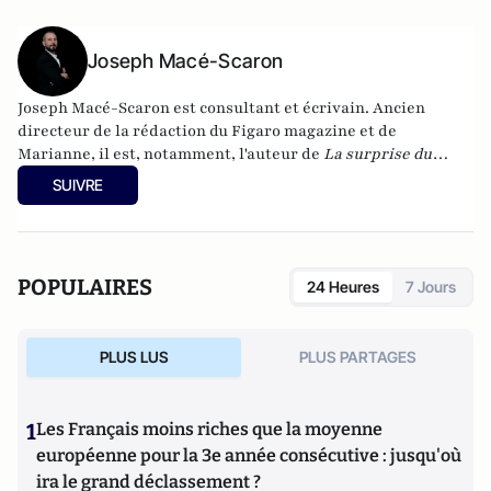
Joseph Macé-Scaron
Joseph Macé-Scaron est consultant et écrivain. Ancien
directeur de la rédaction du Figaro magazine et de
Marianne, il est, notamment, l'auteur de
La surprise du
chef
(2021) et
Eloge du libéralisme
(2020), aux éditions de
SUIVRE
L'Observatoire.
POPULAIRES
24 Heures
7 Jours
PLUS LUS
PLUS PARTAGES
1
Les Français moins riches que la moyenne
européenne pour la 3e année consécutive : jusqu'où
ira le grand déclassement ?