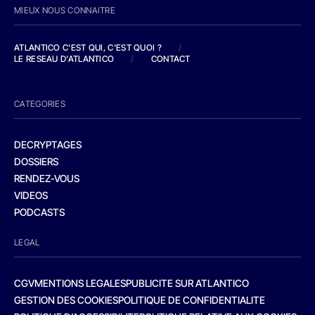
MIEUX NOUS CONNAITRE
ATLANTICO C'EST QUI, C'EST QUOI ?
/
LE RESEAU D'ATLANTICO
/
CONTACT
CATEGORIES
DECRYPTAGES
DOSSIERS
RENDEZ-VOUS
VIDEOS
PODCASTS
LEGAL
CGV
MENTIONS LEGALES
PUBLICITE SUR ATLANTICO
GESTION DES COOKIES
POLITIQUE DE CONFIDENTIALITE