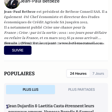
Jean-Paul Betbeze
Jean-Paul Betbeze
est président de Betbeze Conseil SAS. Il a
également été Chef économiste et directeur des études
économiques de Crédit Agricole SA jusqu'en 2012.
Il a notamment publié
Crise une chance pour la
France
;
Crise : par ici la sortie
;
2012 : 100 jours pour défaire
ou refaire la France
, et en mars 2013
Si ça nous arrivait
demain...
Son site internet est le suivant :
(Plon). En
www.betbezeconseil.com
2016, il publie
La Guerre des Mondialisations
, aux
et en 2017 "La France, ce malade imaginaire"
éditions
Economica
SUIVRE
chez le même éditeur.
POPULAIRES
24 Heures
7 Jours
PLUS LUS
PLUS PARTAGES
1
Jean Dujardin & Laetitia Casta étrennent leurs
nouveaux amours, Vanessa Paradis & Samuel