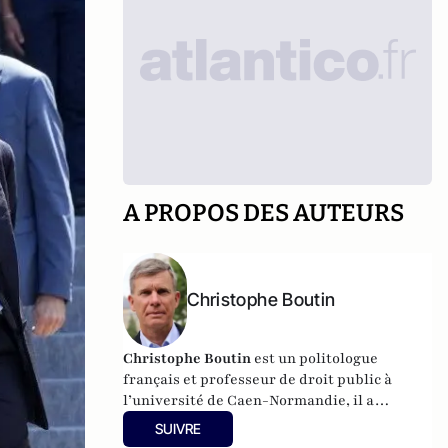
A PROPOS DES AUTEURS
Christophe Boutin
Christophe Boutin
est un politologue
français et professeur de droit public à
l’université de Caen-Normandie, il a
notamment publié
Les grand discours du
SUIVRE
XXe siècle
(Flammarion 2009) et co-