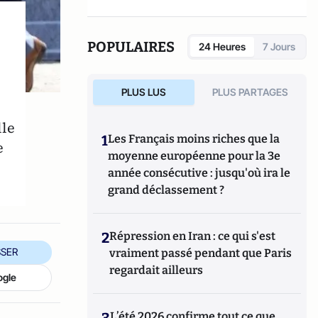
dirigé
Le dictionnaire du conservatisme
(Cerf 2017), le
Le dictionnaire des
populismes
(Cerf 2019) et
Le dictionnaire du
POPULAIRES
24 Heures
7 Jours
r
progressisme
(Seuil 2022). Christophe
Boutin est membre de la Fondation du Pont-
Neuf.
PLUS LUS
PLUS PARTAGES
lle
1
Les Français moins riches que la
e
moyenne européenne pour la 3e
année consécutive : jusqu'où ira le
grand déclassement ?
2
Répression en Iran : ce qui s'est
SER
vraiment passé pendant que Paris
regardait ailleurs
ogle
3
L’été 2026 confirme tout ce que