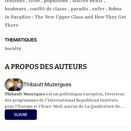
tensions ,
crise ,
populisme ,
Matteo Renzi ,
boubours ,
conflit de classe ,
paradis ,
enfer ,
Bobos
in Paradise : The New Upper Class and How They Got
There
THEMATIQUES
Société
A PROPOS DES AUTEURS
Thibault Muzergues
Thibault Muzergues
est un politologue européen, Directeur
des programmes de l’International Republican Institute
pour l’Europe et l’Euro-Med, auteur de La Quadrature des
classes (2018, Marque belge)
et Europe Champ de
SUIVRE
Bataille
(2021, Le Bord de l'Eau).