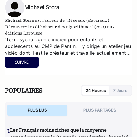
Michael Stora
Michael Stora
est l'auteur de "Réseaux (a)sociaux !
Découvrez le côté obscur des algorithmes" (2021) aux
éditions Larousse.
psychologue clinicien pour enfants et
Il est
adolescents au CMP de Pantin. Il
y dirige un atelier jeu
vidéo dont il est le créateur et travaille actuellement
sur un livre concernant les femmes et le virtuel.
SUIVRE
POPULAIRES
24 Heures
7 Jours
PLUS LUS
PLUS PARTAGES
1
Les Français moins riches que la moyenne