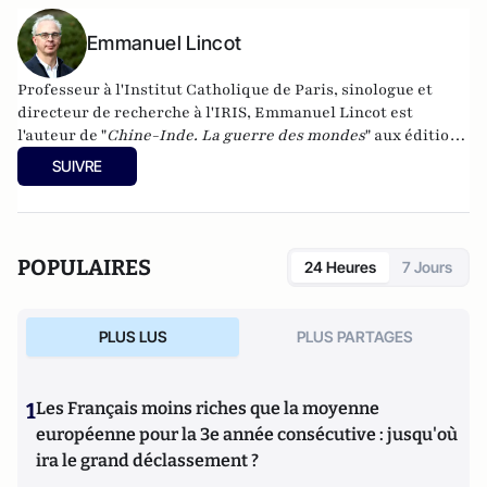
Emmanuel Lincot
Professeur à l'Institut Catholique de Paris, sinologue et
directeur de recherche à l'IRIS, Emmanuel Lincot est
l'auteur de "
Chine-Inde. La guerre des mondes
" aux éditions
Le Cerf (à paraître le 27 février).
SUIVRE
POPULAIRES
24 Heures
7 Jours
PLUS LUS
PLUS PARTAGES
1
Les Français moins riches que la moyenne
européenne pour la 3e année consécutive : jusqu'où
ira le grand déclassement ?