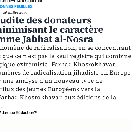
E
›
DÉCRYPTAGES
›
CULTURE
ONNES FEUILLES
26 juillet 2015
udite des donateurs
minimisant le caractère
omme Jabhat al-Nosra
énomène de radicalisation, en se concentrant
t que ce n'est pas le seul registre qui combine
logique extrémiste. Farhad Khosrokhavar
mènes de radicalisation jihadiste en Europe 
r une analyse d'un nouveau type de
'afflux des jeunes Européens vers la
 Farhad Khosrokhavar, aux éditions de la
.
Atlantico Rédaction