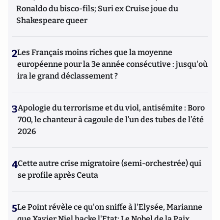
Ronaldo du bisco-fils; Suri ex Cruise joue du
Shakespeare queer
2
Les Français moins riches que la moyenne
européenne pour la 3e année consécutive : jusqu'où
ira le grand déclassement ?
3
Apologie du terrorisme et du viol, antisémite : Boro
700, le chanteur à cagoule de l’un des tubes de l’été
2026
4
Cette autre crise migratoire (semi-orchestrée) qui
se profile après Ceuta
5
Le Point révèle ce qu'on sniffe à l'Elysée, Marianne
que Xavier Niel hacke l'Etat; Le Nobel de la Paix