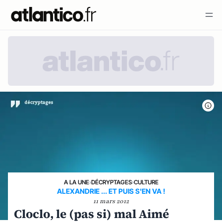
A LA UNE
›
DÉCRYPTAGES
›
CULTURE
ALEXANDRIE ... ET PUIS S'EN VA !
11 mars 2012
Cloclo, le (pas si) mal Aimé