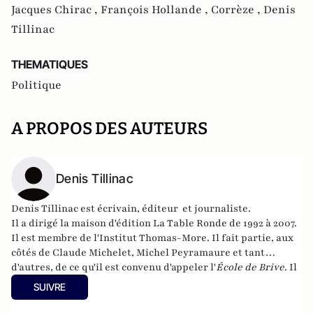
Jacques Chirac ,
François Hollande ,
Corrèze ,
Denis
Tillinac
THEMATIQUES
Politique
A PROPOS DES AUTEURS
Denis Tillinac
Denis Tillinac est écrivain, éditeur et journaliste.
Il a dirigé la maison d'édition
La Table Ronde
de 1992 à 2007.
Il est membre de l'
Institut Thomas-More
. Il fait partie, aux
côtés de Claude Michelet, Michel Peyramaure et tant
d'autres, de ce qu'il est convenu d'appeler l'
École de Brive
. Il
a publié en 2011
Dictionnaire amoureux du catholicisme
.
SUIVRE