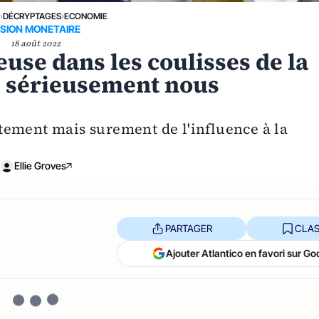
E
›
DÉCRYPTAGES
›
ECONOMIE
ISION MONETAIRE
18 août 2022
euse dans les coulisses de la
s sérieusement nous
tement mais surement de l'influence à la
Ellie Groves
PARTAGER
CLAS
Ajouter Atlantico en favori sur Go