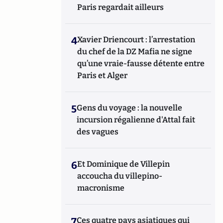
Paris regardait ailleurs
4
Xavier Driencourt : l’arrestation
du chef de la DZ Mafia ne signe
qu’une vraie-fausse détente entre
Paris et Alger
5
Gens du voyage : la nouvelle
incursion régalienne d'Attal fait
des vagues
6
Et Dominique de Villepin
accoucha du villepino-
macronisme
7
Ces quatre pays asiatiques qui