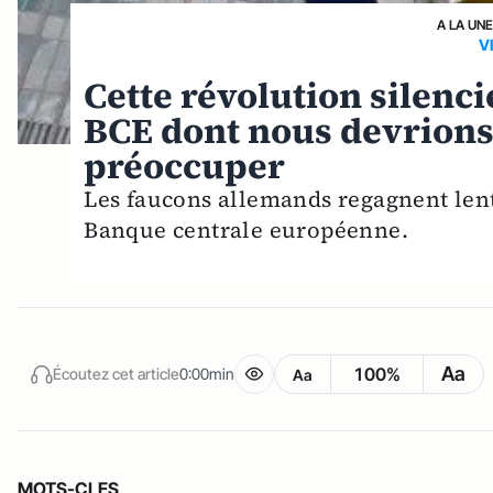
A LA UN
V
Cette révolution silenci
BCE dont nous devrion
préoccuper
Les faucons allemands regagnent len
Banque centrale européenne.
Aa
100%
Écoutez cet article
0:00min
Aa
MOTS-CLES