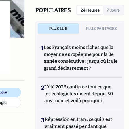
POPULAIRES
24 Heures
7 Jours
PLUS LUS
PLUS PARTAGES
1
Les Français moins riches que la
moyenne européenne pour la 3e
année consécutive : jusqu'où ira le
grand déclassement ?
2
L’été 2026 confirme tout ce que
SER
les écologistes disent depuis 50
ans : non, et voilà pourquoi
ogle
3
Répression en Iran : ce qui s'est
vraiment passé pendant que