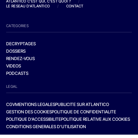
ATLANTICO C'EST QUI, C'EST QUOI ?
/
LE RESEAU D'ATLANTICO
/
CONTACT
CATEGORIES
DECRYPTAGES
DOSSIERS
RENDEZ-VOUS
VIDEOS
PODCASTS
LEGAL
CGV
MENTIONS LEGALES
PUBLICITE SUR ATLANTICO
GESTION DES COOKIES
POLITIQUE DE CONFIDENTIALITE
POLITIQUE D’ACCESSIBILITE
POLITIQUE RELATIVE AUX COOKIES
CONDITIONS GENERALES D’UTILISATION