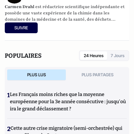
Carmen Drahl
est rédactrice scientifique indépendante et
possède une vaste expérience de la chimie dans les
domaines de la médecine et de la santé, des déchets
plastiques, de l'exploration spatiale, de la gastronomie et du
SUIVRE
vin, etc. Carmen a obtenu un doctorat en chimie
bioorganique à l'université de Princeton.
POPULAIRES
24 Heures
7 Jours
PLUS LUS
PLUS PARTAGES
1
Les Français moins riches que la moyenne
européenne pour la 3e année consécutive : jusqu'où
ira le grand déclassement ?
2
Cette autre crise migratoire (semi-orchestrée) qui