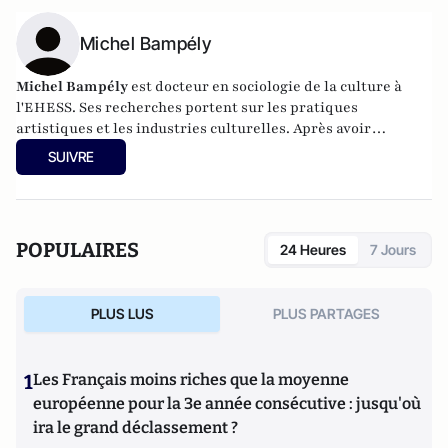
Michel Bampély
Michel Bampély
est docteur en sociologie de la culture à
l'EHESS. Ses recherches portent sur les pratiques
artistiques et les industries culturelles. Après avoir
collaboré avec des maisons de disques comme Universal,
SUIVRE
Sony ou EMI, il dirige actuellement le label Urban Music
Tour.
Sa thèse en sociologie, sous la direction de Jean-Louis
Fabiani est intitulée "Sociologie des cultures urbaines : de la
POPULAIRES
24 Heures
7 Jours
prise en charge des cultures urbaines par les industries
créatives et les pouvoirs publics à leur transmission
pédagogique dans l'enseignement supérieur".
PLUS LUS
PLUS PARTAGES
1
Les Français moins riches que la moyenne
européenne pour la 3e année consécutive : jusqu'où
ira le grand déclassement ?