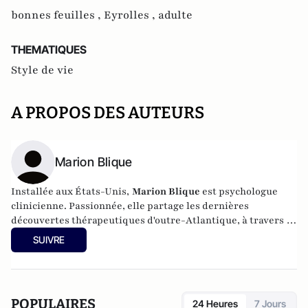
bonnes feuilles ,
Eyrolles ,
adulte
THEMATIQUES
Style de vie
A PROPOS DES AUTEURS
Marion Blique
Installée aux États-Unis,
Marion Blique
est psychologue
clinicienne. Passionnée, elle partage les dernières
découvertes thérapeutiques d'outre-Atlantique, à travers sa
pratique en cabinet et ses formations : psychologie
SUIVRE
énergétique, neurosciences, EFT et psychothérapie du lien.
POPULAIRES
24 Heures
7 Jours