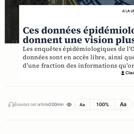
A LA U
Ces données épidémiolo
donnent une vision plus 
Les enquêtes épidémiologiques de l'O
données sont en accès libre, ainsi qu
d’une fraction des informations qu'on 
Cla
Aa
100%
Écoutez cet article
0:00min
Aa