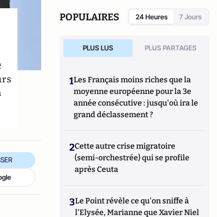
POPULAIRES
24 Heures
7 Jours
PLUS LUS
PLUS PARTAGES
e
urs
1
Les Français moins riches que la
n
moyenne européenne pour la 3e
année consécutive : jusqu'où ira le
grand déclassement ?
2
Cette autre crise migratoire
(semi-orchestrée) qui se profile
SER
après Ceuta
ogle
3
Le Point révèle ce qu'on sniffe à
l'Elysée, Marianne que Xavier Niel