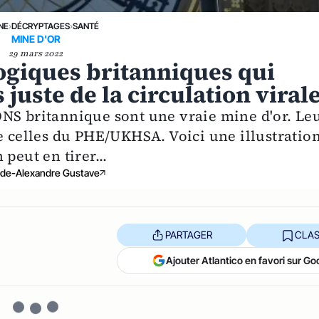
NE
›
DÉCRYPTAGES
›
SANTÉ
MINE D'OR
29 mars 2022
giques britanniques qui
juste de la circulation viral
NS britannique sont une vraie mine d'or. Le
e celles du PHE/UKHSA. Voici une illustratio
peut en tirer...
ude-Alexandre Gustave
PARTAGER
CLAS
Ajouter Atlantico en favori sur Go