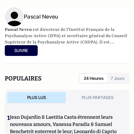
Pascal Neveu
Pascal Neveu
est directeur de l'Institut Français de la
Psychanalyse Active (IFPA) et secrétaire général du
Conseil
Supérieur de la Psychanalyse Active
(CSDPA). Il est
responsable national de la cellule de soutien psychologique
SUIVRE
au sein de l’
Œuvre des Pupilles Orphelins des Sapeurs-
Pompiers de France
(ODP).
POPULAIRES
24 Heures
7 Jours
PLUS LUS
PLUS PARTAGES
1
Jean Dujardin & Laetitia Casta étrennent leurs
nouveaux amours, Vanessa Paradis & Samuel
Benchetrit enterrent le leur; Leonardo di Caprio