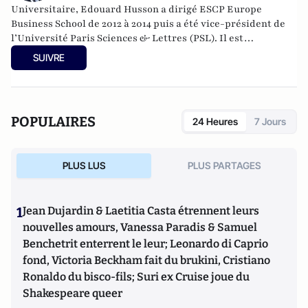
Universitaire, Edouard Husson a dirigé
ESCP Europe
Business School
de 2012 à 2014
puis a été vice-président de
l’Université Paris Sciences & Lettres (
PSL
). Il est
actuellement professeur à l’Institut Franco-Allemand
SUIVRE
d’Etudes Européennes (à l’Université de Cergy-Pontoise).
Spécialiste de l’histoire de l’Allemagne et de l’Europe, il
travaille en particulier sur la modernisation politique des
sociétés depuis la Révolution française. Il est l’auteur
POPULAIRES
24 Heures
7 Jours
d’ouvrages et de nombreux articles sur l’histoire de
l’Allemagne depuis la Révolution française, l’histoire des
mondialisations, l’histoire de la monnaie, l’histoire du
PLUS LUS
PLUS PARTAGES
nazisme et des autres violences de masse au XXème siècle
ou l’histoire des relations internationales et des conflits
contemporains. Il écrit en ce moment une biographie de
1
Jean Dujardin & Laetitia Casta étrennent leurs
Benjamin Disraëli.
nouvelles amours, Vanessa Paradis & Samuel
Benchetrit enterrent le leur; Leonardo di Caprio
fond, Victoria Beckham fait du brukini, Cristiano
Ronaldo du bisco-fils; Suri ex Cruise joue du
Shakespeare queer