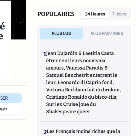
POPULAIRES
24 Heures
7 Jours
té
e
PLUS LUS
PLUS PARTAGES
1
Jean Dujardin & Laetitia Casta
étrennent leurs nouveaux
amours, Vanessa Paradis &
Samuel Benchetrit enterrent le
leur; Leonardo di Caprio fond,
Victoria Beckham fait du brukini,
Cristiano Ronaldo du bisco-fils;
SER
Suri ex Cruise joue du
ogle
Shakespeare queer
2
Les Français moins riches que la