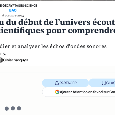
NE
›
DÉCRYPTAGES
›
SCIENCE
BAO
6 octobre 2023
du début de l’univers écou
scientifiques pour comprendr
dier et analyser les échos d'ondes sonores
rs.
Olivier Sanguy
PARTAGER
CLAS
Ajouter Atlantico en favori sur Go