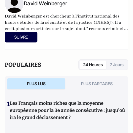
David Weinberger
David Weinberger
est chercheur à l'institut national des
hautes études de la sécurité et de la justice (INHESJ). Il a
écrit plusieurs articles sur le sujet dont "
réseaux criminels
et cannabis : Indoor en Europe : maintenant la France ?
" et
SUIVRE
une étude sur les "
flyfast
" .
POPULAIRES
24 Heures
7 Jours
PLUS LUS
PLUS PARTAGES
1
Les Français moins riches que la moyenne
européenne pour la 3e année consécutive : jusqu'où
ira le grand déclassement ?