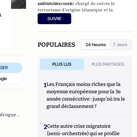
particulièrement chargé de suivre le
collections, 2018.
terrorisme d’origine islamique et la
a
criminalité organisée.
SUIVRE
POPULAIRES
24 Heures
7 Jours
PLUS LUS
PLUS PARTAGES
SER
ogle
1
Les Français moins riches que la
moyenne européenne pour la 3e
année consécutive : jusqu'où ira le
grand déclassement ?
 drogue ,
2
Cette autre crise migratoire
(semi-orchestrée) qui se profile