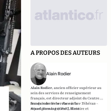
A PROPOS DES AUTEURS
Alain Rodier
Alain Rodier
, ancien officier supérieur au
sein des services de renseignement
français, est directeur adjoint du
Centre
français de recherche sur le
Son dernier livre :
Face à face Téhéran -
renseignement
Riyad. Vers la guerre ?
(CF2R). Il est
, Histoire et