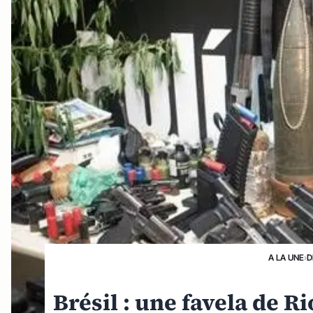
A LA UNE
›
D
Brésil : une favela de Ri