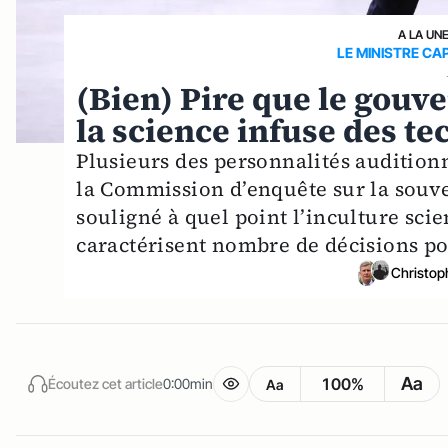
A LA UN
LE MINISTRE CA
(Bien) Pire que le gouv
la science infuse des t
Plusieurs des personnalités audition
la Commission d’enquête sur la souve
souligné à quel point l’inculture scie
caractérisent nombre de décisions po
Christop
Aa
100%
Écoutez cet article
0:00min
Aa