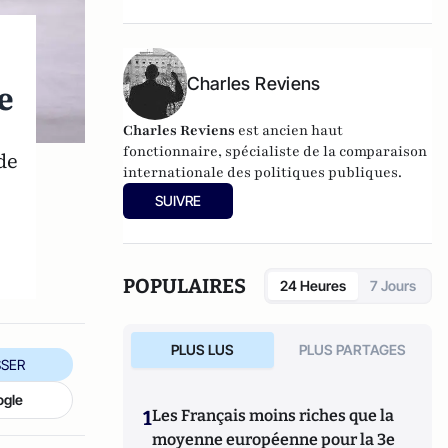
dirigé
Le dictionnaire du conservatisme
(Cerf 2017), le
Le dictionnaire des
populismes
(Cerf 2019) et
Le dictionnaire du
progressisme
(Seuil 2022). Christophe
Charles Reviens
e
Boutin est membre de la Fondation du Pont-
Neuf.
Charles Reviens
est ancien haut
fonctionnaire, spécialiste de la comparaison
de
internationale des politiques publiques.
SUIVRE
POPULAIRES
24 Heures
7 Jours
PLUS LUS
PLUS PARTAGES
SER
ogle
1
Les Français moins riches que la
moyenne européenne pour la 3e