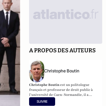
A PROPOS DES AUTEURS
Christophe Boutin
Christophe Boutin
est un politologue
français et professeur de droit public à
l’université de Caen-Normandie, il a
notamment publié
Les grand discours du
SUIVRE
XXe siècle
(Flammarion 2009) et co-