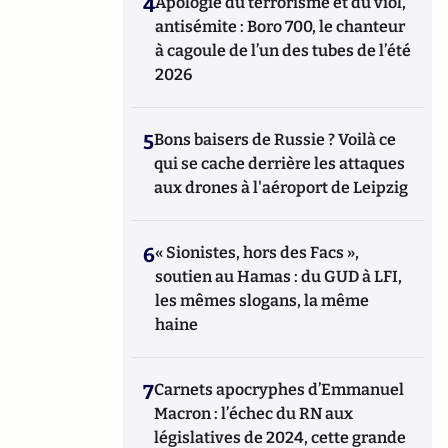
4
Apologie du terrorisme et du viol,
antisémite : Boro 700, le chanteur
à cagoule de l’un des tubes de l’été
2026
5
Bons baisers de Russie ? Voilà ce
qui se cache derrière les attaques
aux drones à l'aéroport de Leipzig
6
« Sionistes, hors des Facs »,
soutien au Hamas : du GUD à LFI,
les mêmes slogans, la même
haine
7
Carnets apocryphes d’Emmanuel
Macron : l’échec du RN aux
législatives de 2024, cette grande