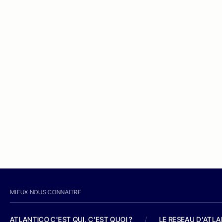
MIEUX NOUS CONNAITRE
ATLANTICO C'EST QUI, C'EST QUOI ?
/
LE RESEAU D'ATL