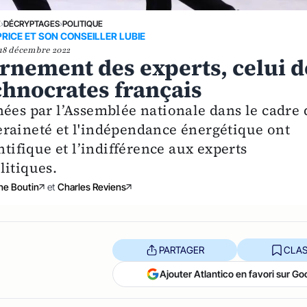
E
›
DÉCRYPTAGES
›
POLITIQUE
PRICE ET SON CONSEILLER LUBIE
18 décembre 2022
ernement des experts, celui d
echnocrates français
nées par l’Assemblée nationale dans le cadre 
raineté et l'indépendance énergétique ont
ntifique et l’indifférence aux experts
litiques.
he Boutin
et
Charles Reviens
PARTAGER
CLAS
Ajouter Atlantico en favori sur Go