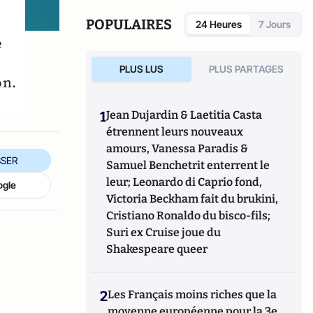
POPULAIRES
24 Heures
7 Jours
e
PLUS LUS
PLUS PARTAGES
on.
1
Jean Dujardin & Laetitia Casta
étrennent leurs nouveaux
amours, Vanessa Paradis &
SER
Samuel Benchetrit enterrent le
leur; Leonardo di Caprio fond,
ogle
Victoria Beckham fait du brukini,
Cristiano Ronaldo du bisco-fils;
Suri ex Cruise joue du
Shakespeare queer
2
Les Français moins riches que la
moyenne européenne pour la 3e