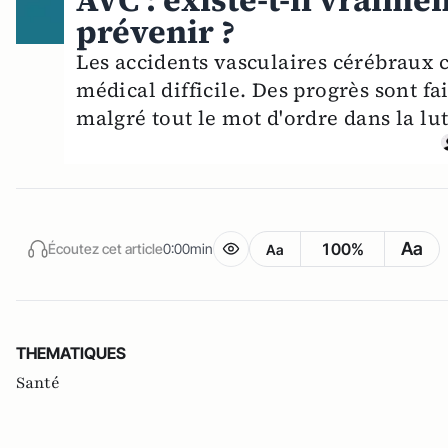
AVC : existe-t-il vraime
prévenir ?
Les accidents vasculaires cérébraux 
médical difficile. Des progrès sont f
malgré tout le mot d'ordre dans la lu
Aa
100%
Écoutez cet article
0:00min
Aa
THEMATIQUES
Santé