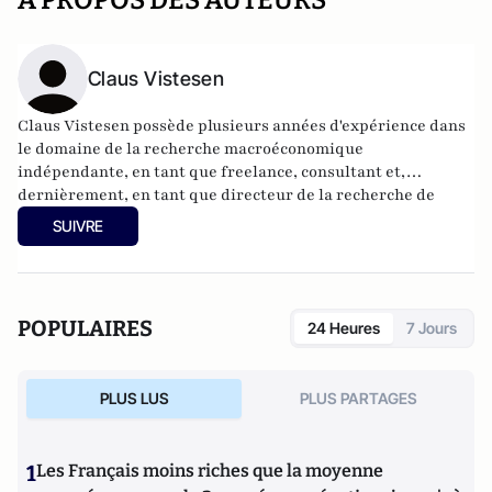
A PROPOS DES AUTEURS
Claus Vistesen
Claus Vistesen possède plusieurs années d'expérience dans
le domaine de la recherche macroéconomique
indépendante, en tant que freelance, consultant et,
dernièrement, en tant que directeur de la recherche de
Variant Perception, Inc. Il est titulaire d'un master en
SUIVRE
économie et en finance de la Copenhagen Business School et
de l'Université de Hull.
POPULAIRES
24 Heures
7 Jours
PLUS LUS
PLUS PARTAGES
1
Les Français moins riches que la moyenne