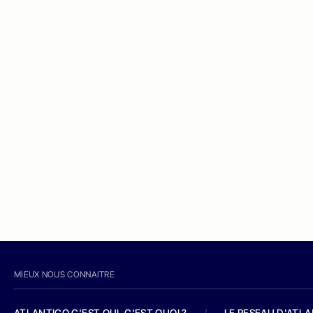
MIEUX NOUS CONNAITRE
ATLANTICO C'EST QUI, C'EST QUOI ?
/
LE RESEAU D'ATL