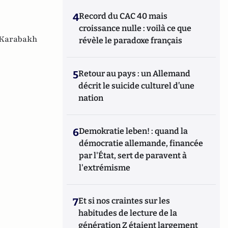
4
Record du CAC 40 mais
croissance nulle : voilà ce que
Karabakh
révèle le paradoxe français
5
Retour au pays : un Allemand
décrit le suicide culturel d’une
nation
6
Demokratie leben! : quand la
démocratie allemande, financée
par l'État, sert de paravent à
l'extrémisme
7
Et si nos craintes sur les
habitudes de lecture de la
génération Z étaient largement