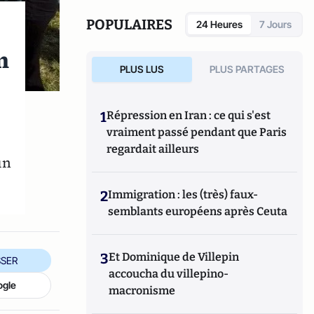
POPULAIRES
24 Heures
7 Jours
n
PLUS LUS
PLUS PARTAGES
1
Répression en Iran : ce qui s'est
vraiment passé pendant que Paris
regardait ailleurs
un
2
Immigration : les (très) faux-
semblants européens après Ceuta
3
Et Dominique de Villepin
SER
accoucha du villepino-
ogle
macronisme