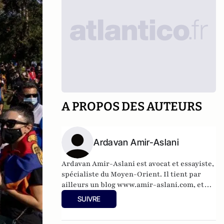
A PROPOS DES AUTEURS
Ardavan Amir-Aslani
Ardavan Amir-Aslani est avocat et essayiste,
spécialiste du Moyen-Orient. Il tient par
ailleurs un blog
www.amir-aslani.com
, et
alimente régulièrement son compte Twitter:
SUIVRE
@a_amir_aslani.