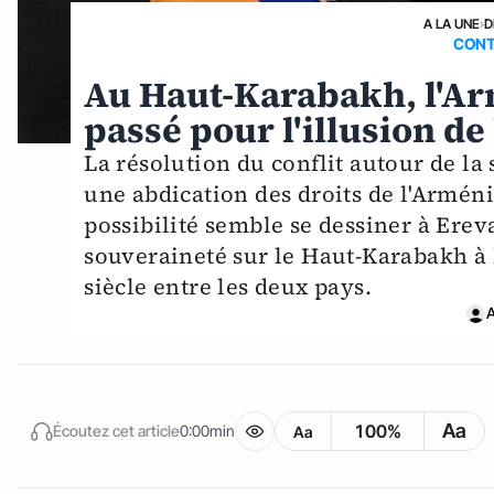
A LA UNE
›
D
CONT
Au Haut-Karabakh, l'Ar
passé pour l'illusion de 
La résolution du conflit autour de la 
une abdication des droits de l'Arménie
possibilité semble se dessiner à Erev
souveraineté sur le Haut-Karabakh à l
siècle entre les deux pays.
A
Aa
100%
Écoutez cet article
0:00min
Aa